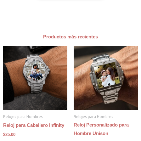
Productos más recientes
Relojes para Hombres
Relojes para Hombres
Reloj Personalizado para
Reloj para Caballero Infinity
Hombre Unison
$
25.00