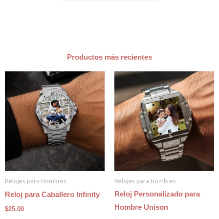
Productos más recientes
Relojes para Hombres
Relojes para Hombres
Reloj Personalizado para
Reloj para Caballero Infinity
Hombre Unison
$
25.00