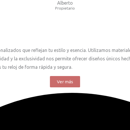
Alberto
Propietario
nalizados que reflejan tu estilo y esencia. Utilizamos materia
idad y la exclusividad nos permite ofrecer diseños únicos he
 tu reloj de forma rápida y segura.
Ver más