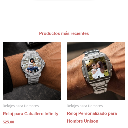
Productos más recientes
Relojes para Hombres
Relojes para Hombres
Reloj Personalizado para
Reloj para Caballero Infinity
Hombre Unison
$
25.00