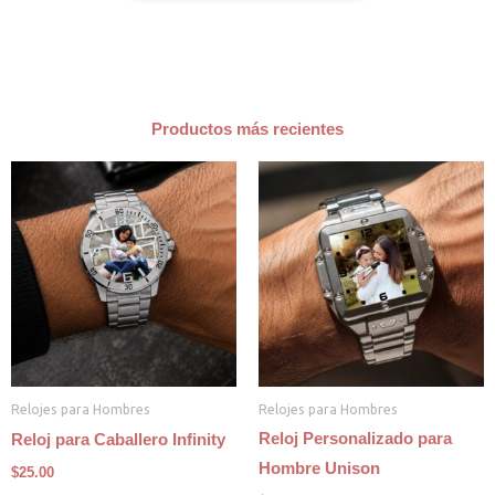
Productos más recientes
Relojes para Hombres
Relojes para Hombres
Reloj Personalizado para
Reloj para Caballero Infinity
Hombre Unison
$
25.00